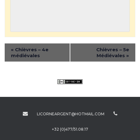
«
Chièvres – 4e
Chièvres – 5e
médiévales
Médiévales
»
LICORNEARGENT@HOTMAIL.COM
+32 (0)477/51.08.17