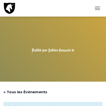
D
É
P
L
I
E
R
L
A
Publié par
Fabien Houssin
le
N
A
V
I
G
A
T
I
O
« Tous les Évènements
N