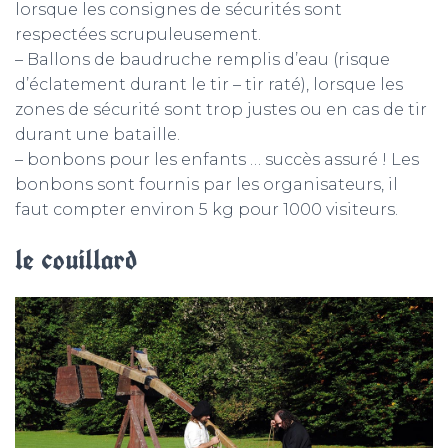
lorsque les consignes de sécurités sont
respectées scrupuleusement.
– Ballons de baudruche remplis d’eau (risque
d’éclatement durant le tir – tir raté), lorsque les
zones de sécurité sont trop justes ou en cas de tir
durant une bataille.
– bonbons pour les enfants … succès assuré ! Les
bonbons sont fournis par les organisateurs, il
faut compter environ 5 kg pour 1000 visiteurs.
le couillard