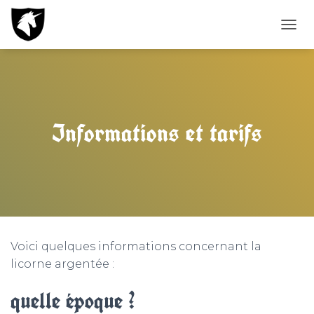
D
É
P
L
I
E
R
Informations et tarifs
L
A
N
A
V
I
G
A
T
Voici quelques informations concernant la
I
O
licorne argentée :
N
quelle époque ?