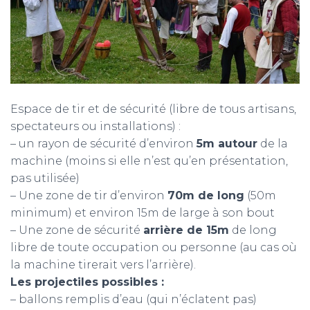
Espace de tir et de sécurité (libre de tous artisans,
spectateurs ou installations) :
– un rayon de sécurité d’environ
5m autour
de la
machine (moins si elle n’est qu’en présentation,
pas utilisée)
– Une zone de tir d’environ
70m de long
(50m
minimum) et environ 15m de large à son bout
– Une zone de sécurité
arrière de 15m
de long
libre de toute occupation ou personne (au cas où
la machine tirerait vers l’arrière).
Les projectiles possibles :
– ballons remplis d’eau (qui n’éclatent pas)