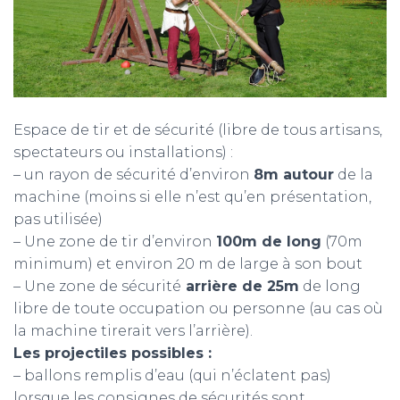
Espace de tir et de sécurité (libre de tous artisans,
spectateurs ou installations) :
– un rayon de sécurité d’environ
8m autour
de la
machine (moins si elle n’est qu’en présentation,
pas utilisée)
– Une zone de tir d’environ
100m de long
(70m
minimum) et environ 20 m de large à son bout
– Une zone de sécurité
arrière de 25m
de long
libre de toute occupation ou personne (au cas où
la machine tirerait vers l’arrière).
Les projectiles possibles :
– ballons remplis d’eau (qui n’éclatent pas)
lorsque les consignes de sécurités sont