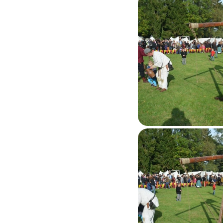
La bricol
Deuxie