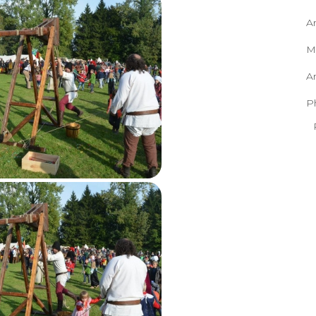
A
M
e au décolage
A
P
me lancer!