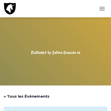
T
O
G
G
L
E
N
A
V
Published by
Fabien Houssin
on
I
G
A
T
I
O
N
« Tous les Évènements