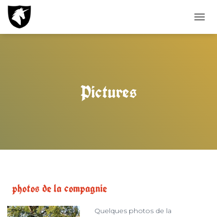
T
O
G
G
L
E
N
Pictures
A
V
I
G
A
T
I
O
N
photos de la compagnie
Quelques photos de la