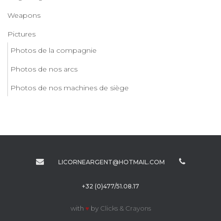
Weapons
Pictures
Photos de la compagnie
Photos de nos arcs
Photos de nos machines de siège
LICORNEARGENT@HOTMAIL.COM
+32 (0)477/51.08.17
with
♥
by
Clicks & Crayons