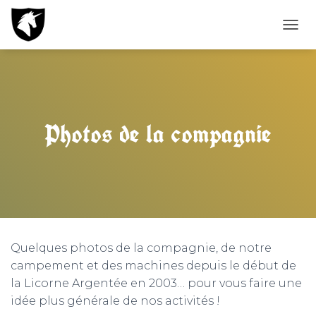
T
O
G
G
L
E
N
Photos de la compagnie
A
V
I
G
A
T
I
O
N
Quelques photos de la compagnie, de notre
campement et des machines depuis le début de
la Licorne Argentée en 2003… pour vous faire une
idée plus générale de nos activités !