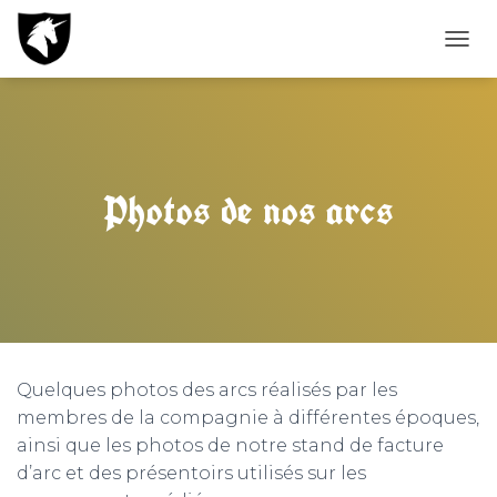
T
O
G
G
L
E
N
Photos de nos arcs
A
V
I
G
A
T
I
O
N
Quelques photos des arcs réalisés par les
membres de la compagnie à différentes époques,
ainsi que les photos de notre stand de facture
d’arc et des présentoirs utilisés sur les