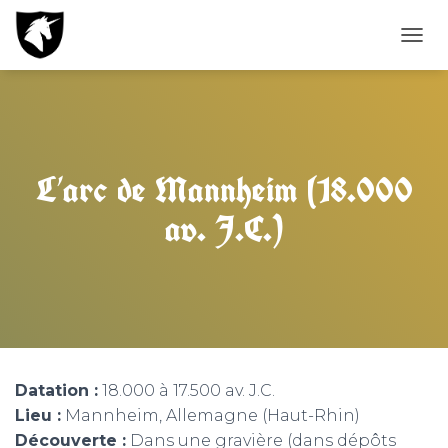
D
É
P
L
I
E
R
L’arc de Mannheim (18.000
L
A
av. J.C.)
N
A
V
I
G
A
T
I
O
Datation :
18.000 à 17.500 av. J.C.
N
Lieu :
Mannheim, Allemagne (Haut-Rhin)
Découverte :
Dans une gravière (dans dépôts