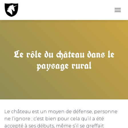
D
É
P
L
I
E
R
Le rôle du château dans le
L
A
paysage rural
N
A
V
I
G
A
T
I
O
Le château est un moyen de défense, personne
N
ne l’ignore ; c’est bien pour cela qu’il a été
accepté à ses débuts, même s’il se greffait