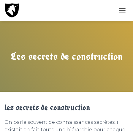
D
É
P
L
I
E
R
Les secrets de construction
L
A
N
A
V
I
G
A
T
les secrets de construction
I
O
N
On parle souvent de connaissances secrètes, il
existait en fait toute une hiérarchie pour chaque