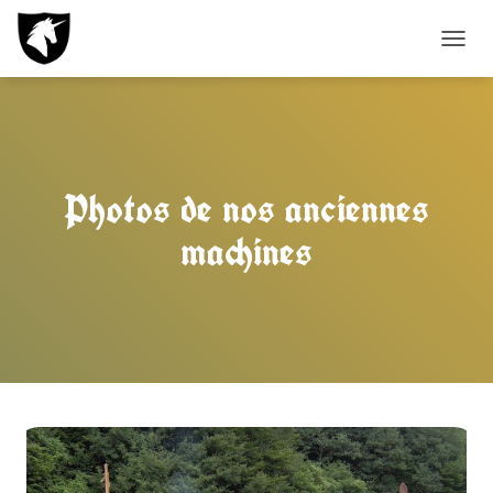
D
É
P
L
I
E
R
Photos de nos anciennes
L
A
machines
N
A
V
I
G
A
T
I
O
N