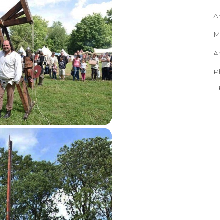
A
M
A
P