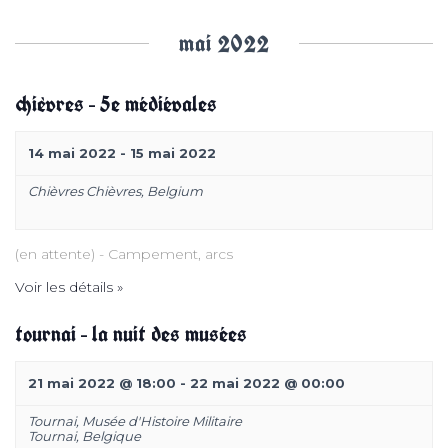
é
e
mai 2022
v
t
chièvres – 5e médiévales
è
n
14 mai 2022
-
15 mai 2022
n
a
Chièvres
Chièvres
,
Belgium
e
v
m
(en attente) - Campement, arcs
i
Voir les détails »
e
tournai – la nuit des musées
g
n
t
21 mai 2022 @ 18:00
-
22 mai 2022 @ 00:00
a
Tournai,
Musée d'Histoire Militaire
s
Tournai
,
Belgique