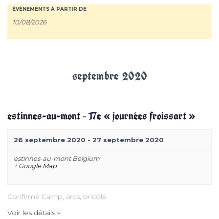
r
r
ÉVÈNEMENTS À PARTIR DE
e
e
c
c
septembre 2020
h
h
e
e
estinnes-au-mont – 17e « journées froissart »
r
r
26 septembre 2020
-
27 septembre 2020
c
estinnes-au-mont
Belgium
c
h
+ Google Map
h
e
Confirmé Camp, arcs, bricole
r
e
Voir les détails »