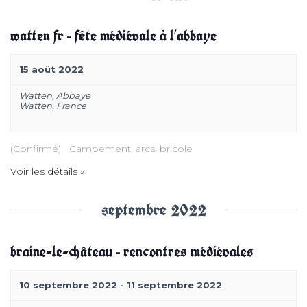
s
watten fr – fête médiévale à l’abbaye
é
15 août 2022
v
Watten,
Abbaye
Watten
,
France
è
n
(Confirmé) Campement, arcs, bricole
Voir les détails »
e
septembre 2022
m
e
braine-le-château – rencontres médiévales
n
10 septembre 2022
-
11 septembre 2022