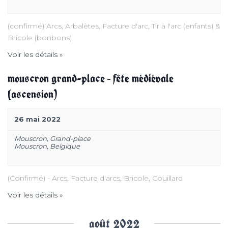
t
i
(confirmé) Arcs, Arbalètes, Facture d'arc, Tir à l'arc (enfants) &
Bricole (bonbons)
o
Voir les détails »
n
mouscron grand-place – fête médiévale
(ascension)
d
26 mai 2022
e
Mouscron,
Grand-place
Mouscron
,
Belgique
v
u
(Confirmé) - Arcs, Facture d'arcs, Bricole, Couillard
Voir les détails »
e
août 2022