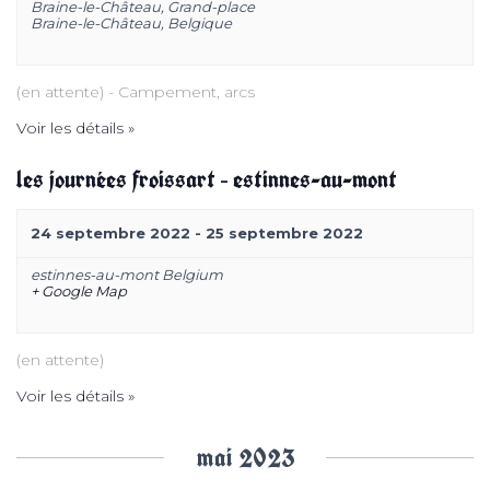
Braine-le-Château,
Grand-place
t
Braine-le-Château
,
Belgique
s
(en attente) - Campement, arcs
Voir les détails »
les journées froissart – estinnes-au-mont
24 septembre 2022
-
25 septembre 2022
estinnes-au-mont
Belgium
+ Google Map
(en attente)
Voir les détails »
mai 2023