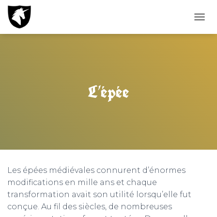
T
O
G
G
L
E
N
L’épée
A
V
I
G
A
T
I
O
N
Les épées médiévales connurent d’énormes
modifications en mille ans et chaque
transformation avait son utilité lorsqu’elle fut
conçue. Au fil des siècles, de nombreuses