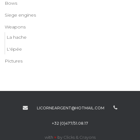
Bows
Siege engines
Weapons
La hache
L'épée
Pictures
LICORNEARGENT@HOTMAIL.COM
+32 (0)477/51.08.17
with
♥
by
Clicks & Crayons