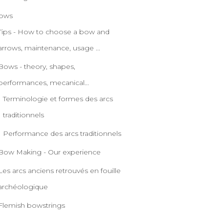
ows
Tips - How to choose a bow and
arrows, maintenance, usage ...
Bows - theory, shapes,
performances, mecanical...
Terminologie et formes des arcs
traditionnels
Performance des arcs traditionnels
Bow Making - Our experience
Les arcs anciens retrouvés en fouille
archéologique
Flemish bowstrings