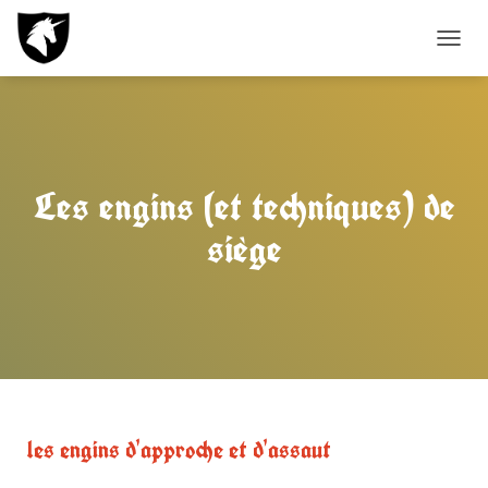
T
O
G
G
L
E
N
Les engins (et techniques) de
A
V
siège
I
G
A
T
I
O
N
les engins d'approche et d'assaut