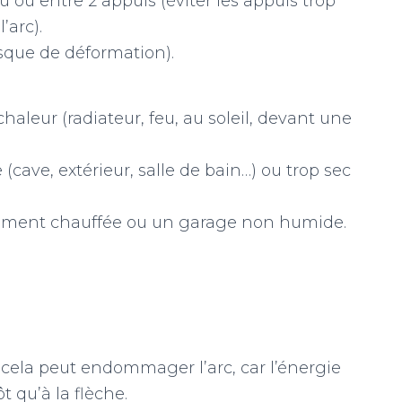
u ou entre 2 appuis (éviter les appuis trop
’arc).
sque de déformation).
haleur (radiateur, feu, au soleil, devant une
cave, extérieur, salle de bain…) ou trop sec
ement chauffée ou un garage non humide.
 cela peut endommager l’arc, car l’énergie
t qu’à la flèche.