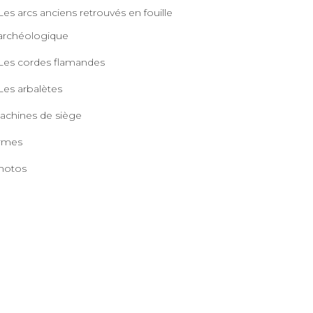
Les arcs anciens retrouvés en fouille
archéologique
Les cordes flamandes
Les arbalètes
achines de siège
rmes
hotos