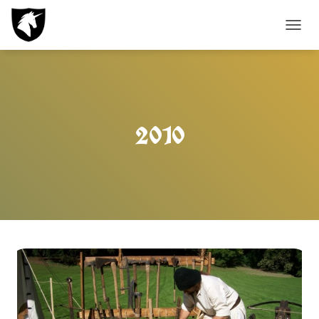
T
O
G
G
L
E
N
2010
A
V
I
G
A
T
I
O
N