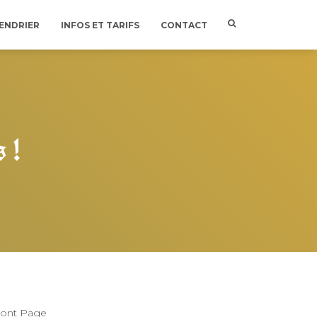
ENDRIER
INFOS ET TARIFS
CONTACT
 !
ront Page