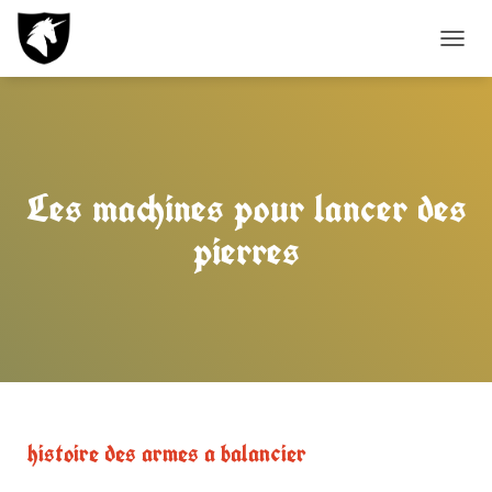
D
É
P
L
I
E
R
Les machines pour lancer des
L
A
pierres
N
A
V
I
G
A
T
I
O
N
histoire des armes a balancier