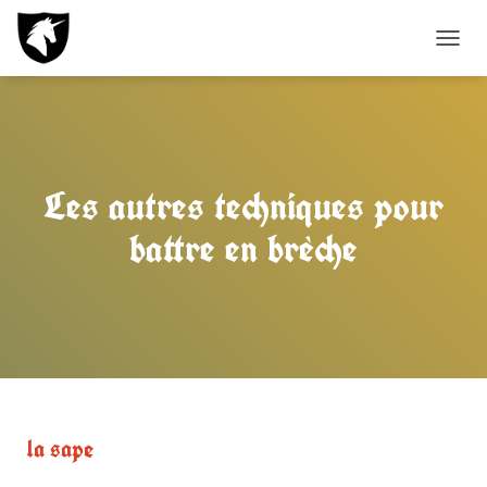
D
É
P
L
I
E
R
Les autres techniques pour
L
A
battre en brèche
N
A
V
I
G
A
T
I
O
N
la sape