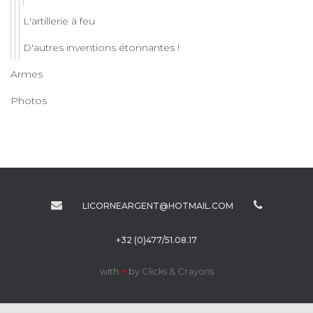
L'artillerie à feu
D'autres inventions étonnantes !
Armes
Photos
LICORNEARGENT@HOTMAIL.COM
+32 (0)477/51.08.17
with
♥
by
Clicks & Crayons