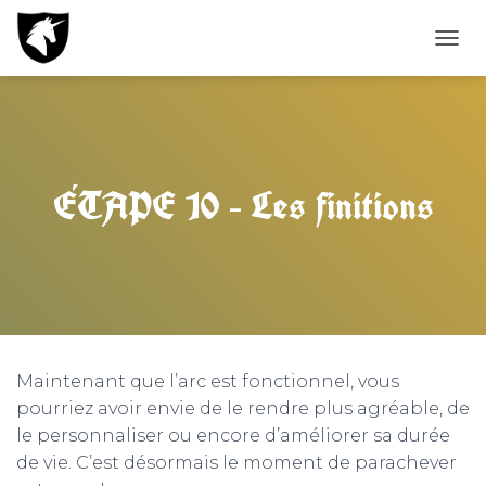
D
É
P
L
I
E
R
ÉTAPE 10 – Les finitions
L
A
N
A
V
I
G
A
T
Maintenant que l’arc est fonctionnel, vous
I
O
pourriez avoir envie de le rendre plus agréable, de
N
le personnaliser ou encore d’améliorer sa durée
de vie. C’est désormais le moment de parachever