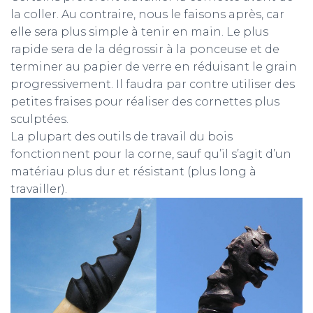
la coller. Au contraire, nous le faisons après, car
elle sera plus simple à tenir en main. Le plus
rapide sera de la dégrossir à la ponceuse et de
terminer au papier de verre en réduisant le grain
progressivement. Il faudra par contre utiliser des
petites fraises pour réaliser des cornettes plus
sculptées.
La plupart des outils de travail du bois
fonctionnent pour la corne, sauf qu’il s’agit d’un
matériau plus dur et résistant (plus long à
travailler).